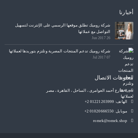
أخبارنا
شركة روميك تطلق موقعها الرسمي على الإنترنت لتسهيل
التواصل مع عملائها
26 Jun 2017
شركة روميك تدعم المنتجات المصرية وتلتزم بتوريدها لعملائها
07 Jul 2017
معلومات الاتصال
8 شارع أحمد العوامرى ، الساحل ، القاهرة ، مصر
الهاتف:
+2 01221203999
موبايل:
+2 01020666550
romek@romek.shop