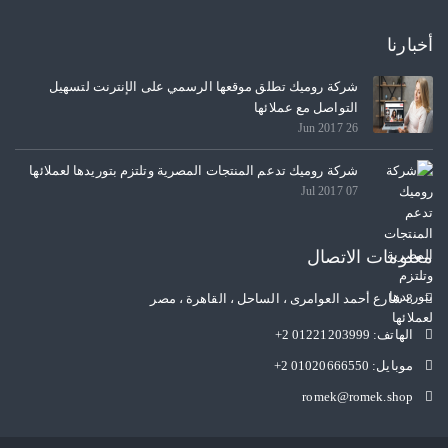
أخبارنا
شركة روميك تطلق موقعها الرسمي على الإنترنت لتسهيل
التواصل مع عملائها
26 Jun 2017
شركة روميك تدعم المنتجات المصرية وتلتزم بتوريدها لعملائها
07 Jul 2017
معلومات الاتصال
8 شارع أحمد العوامرى ، الساحل ، القاهرة ، مصر
الهاتف:
+2 01221203999
موبايل:
+2 01020666550
romek@romek.shop