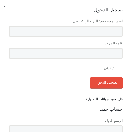
مرحباً :
تسجيل الدخول
|
تسجيل مستخدم جديد
جيل الدخول
حسابي الشخصي
قائمة طلباتي
المفضلة
العربية
LE
جنيه مصري
 المستخدم / البريد الإلكتروني
ة المرور
اتصل بنا دائما على :
+2 01020666550
تذكرني
تسجيل الدخول
LE0
نسيت بيانات الدخول؟
اب جديد