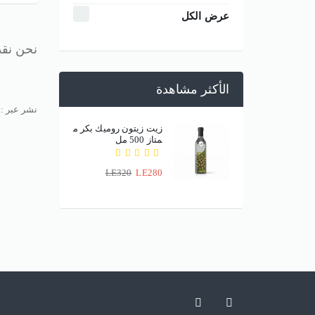
عرض الكل
نحن نقدم
الأكثر مشاهدة
نشر عبر :
زيت زيتون روميك بكر م
متاز 500 مل
LE320
LE280