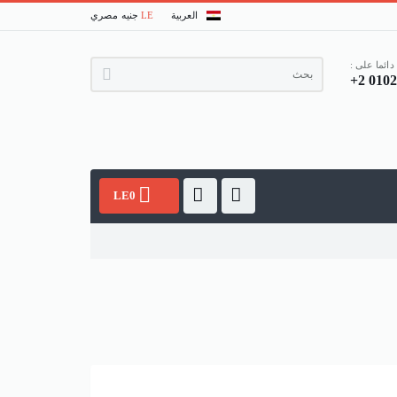
العربية
LE
جنيه مصري
دائما على :
+2 010
LE0