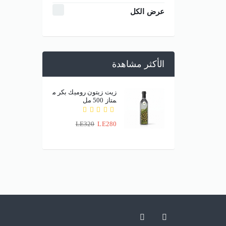
عرض الكل
الأكثر مشاهدة
زيت زيتون روميك بكر م
متاز 500 مل
LE320
LE280