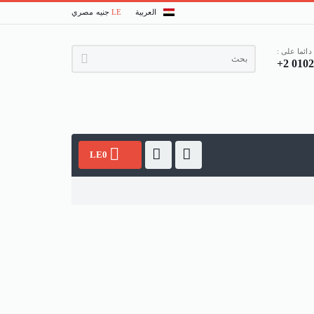
العربية
LE
جنيه مصري
دائما على :
+2 010
LE0